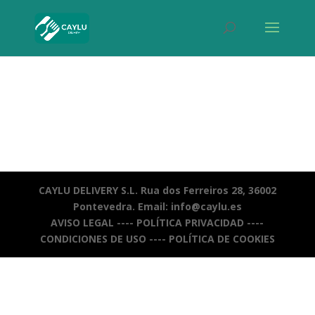
CAYLU DELIVERY S.L. Rua dos Ferreiros 28, 36002
Pontevedra. Email: info@caylu.es
AVISO LEGAL
----
POLÍTICA PRIVACIDAD
----
CONDICIONES DE USO
----
POLÍTICA DE COOKIES