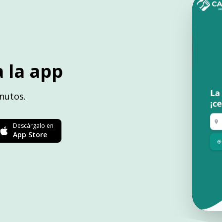
 la app
nutos.
Descárgalo en
App Store