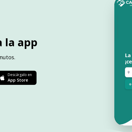
 la app
nutos.
Descárgalo en
App Store