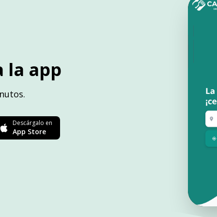
 la app
nutos.
Descárgalo en
App Store