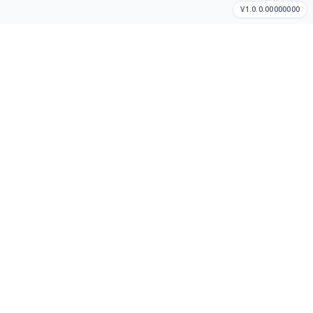
V1.0.0.00000000
Cómo hacer un pedido
Así de sencillo
Dinos dónde estás
Te mostraremos tiendas y restaurantes cercanos en tu área
disponible.