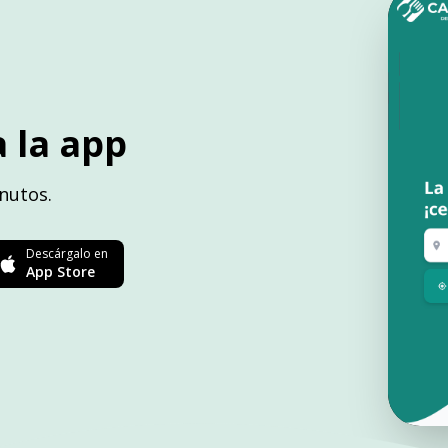
 la app
nutos.
Descárgalo en
App Store