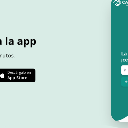
 la app
nutos.
Descárgalo en
App Store