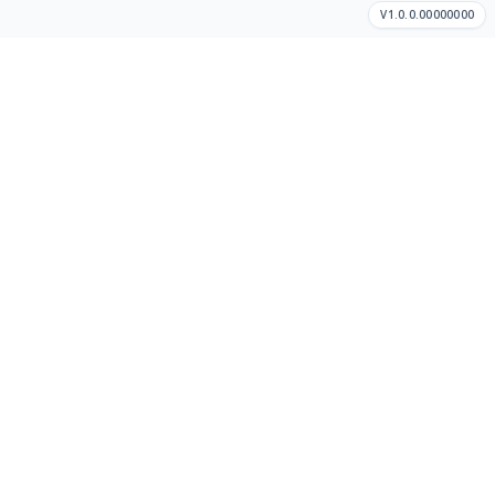
V1.0.0.00000000
Cómo hacer un pedido
Así de sencillo
Dinos dónde estás
Te mostraremos tiendas y restaurantes cercanos en tu área
disponible.