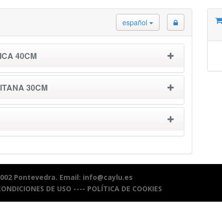
español
ICA 40CM
ITANA 30CM
6002 Pontevedra. Email: info@caylu.es
CONDICIONES DE USO
----
POLÍTICA DE COOKIES