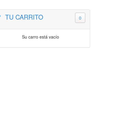
TU CARRITO
0
Su carro está vacío