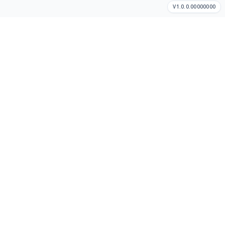
V1.0.0.00000000
Cómo hacer un pedido
Así de sencillo
Dinos dónde estás
Te mostraremos tiendas y restaurantes cercanos en tu área
disponible.