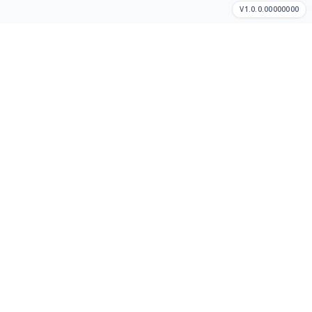
V1.0.0.00000000
Cómo hacer un pedido
Así de sencillo
Dinos dónde estás
Te mostraremos tiendas y restaurantes cercanos en tu área
disponible.