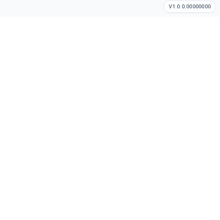
V1.0.0.00000000
Cómo hacer un pedido
Así de sencillo
Dinos dónde estás
Te mostraremos tiendas y restaurantes cercanos en tu área
disponible.