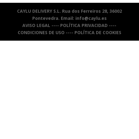
CAYLU DELIVERY S.L. Rua dos Ferreiros 28, 36002
Pontevedra. Email: info@caylu.es
AVISO LEGAL
----
POLÍTICA PRIVACIDAD
----
CONDICIONES DE USO
----
POLÍTICA DE COOKIES