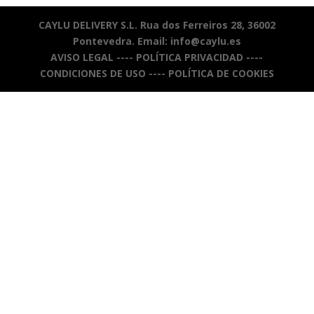
CAYLU DELIVERY S.L. Rua dos Ferreiros 28, 36002
Pontevedra. Email: info@caylu.es
AVISO LEGAL
----
POLÍTICA PRIVACIDAD
----
CONDICIONES DE USO
----
POLÍTICA DE COOKIES