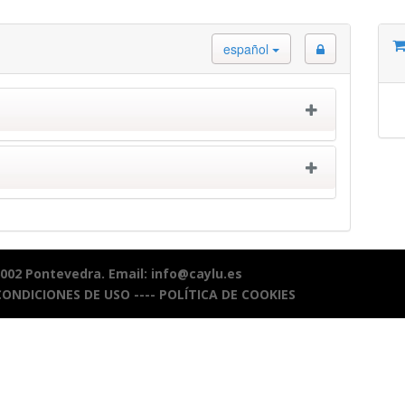
español
6002 Pontevedra. Email: info@caylu.es
CONDICIONES DE USO
----
POLÍTICA DE COOKIES