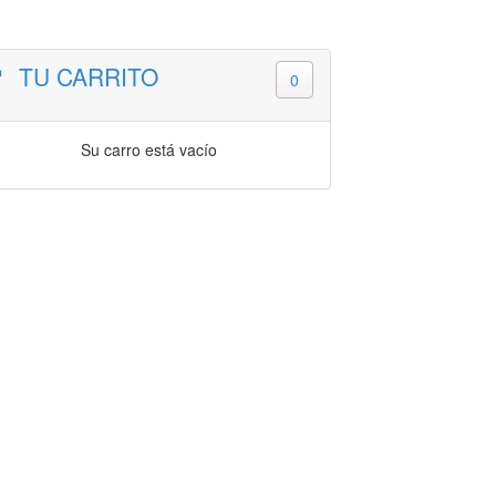
TU CARRITO
0
Su carro está vacío