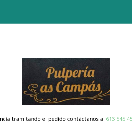
dencia tramitando el pedido contáctanos al
613 545 4