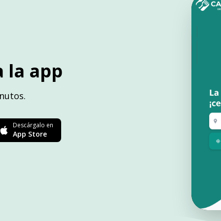
 la app
nutos.
Descárgalo en
App Store