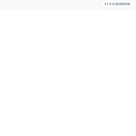
V1.0.0.00000000
Cómo hacer un pedido
Así de sencillo
Dinos dónde estás
Te mostraremos tiendas y restaurantes cercanos en tu área
disponible.